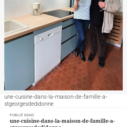
une-cuisine-dans-la-maison-de-famille-a-
stgeorgesdedidonne
NAVIGATION
PUBLIÉ DANS
DE
une-cuisine-dans-la-maison-de-famille-a-