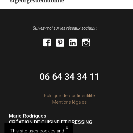
stgeorgesdedidonne
L’ARTICLE
Suivez-moi sur les réseaux sociaux :
facebook
pinterest
linkedin
instagram
06 64 34 34 11
Politique de confidentilité
Mentions légales
Marie Rodrigues
CRÉATION DE CUISINE ET DRESSING
(Charente-Maritime)
X
This site uses cookies and