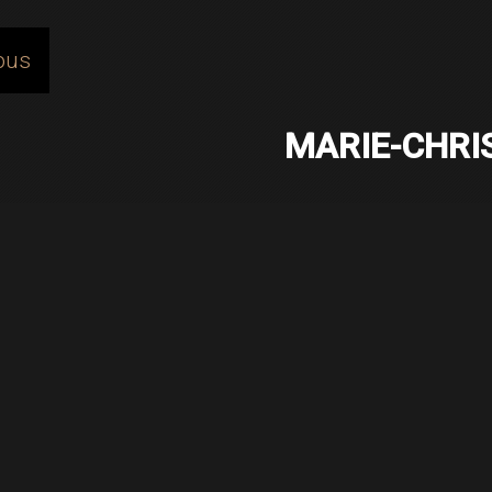
home
ous
MARIE-CHRI