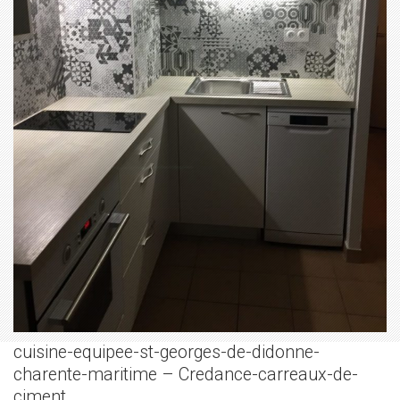
cuisine-equipee-st-georges-de-didonne-
charente-maritime – Credance-carreaux-de-
ciment