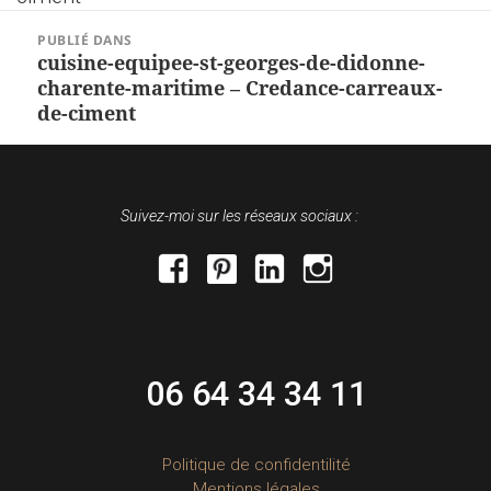
NAVIGATION
PUBLIÉ DANS
DE
cuisine-equipee-st-georges-de-didonne-
charente-maritime – Credance-carreaux-
L’ARTICLE
de-ciment
Suivez-moi sur les réseaux sociaux :
facebook
pinterest
linkedin
instagram
06 64 34 34 11
Politique de confidentilité
Mentions légales