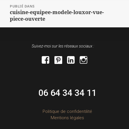
NAVIGATION
PUBLIÉ DANS
DE
cuisine-equipee-modele-louxor-vue-
piece-ouverte
L’ARTICLE
Suivez-moi sur les réseaux sociaux :
facebook
pinterest
linkedin
instagram
06 64 34 34 11
Politique de confidentilité
Mentions légales