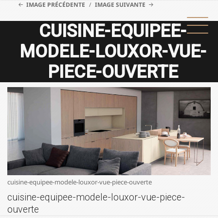
IMAGE PRÉCÉDENTE
IMAGE SUIVANTE
CUISINE-EQUIPEE-
MODELE-LOUXOR-VUE-
PIECE-OUVERTE
cuisine-equipee-modele-louxor-vue-piece-ouverte
cuisine-equipee-modele-louxor-vue-piece-
ouverte