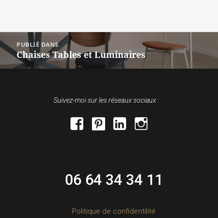
NAVIGATION
PUBLIÉ DANS
DE
Chaises Tables et Luminaires
L’ARTICLE
Suivez-moi sur les réseaux sociaux :
facebook
pinterest
linkedin
instagram
06 64 34 34 11
Politique de confidentilité