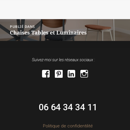
NAVIGATION
PUBLIÉ DANS
DE
Chaises Tables et Luminaires
L’ARTICLE
Suivez-moi sur les réseaux sociaux :
facebook
pinterest
linkedin
instagram
06 64 34 34 11
Politique de confidentilité