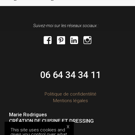
L’ARTICLE
Suivez-moi sur les réseaux sociaux :
facebook
pinterest
linkedin
instagram
06 64 34 34 11
Politique de confidentilité
Mentions légales
Marie Rodrigues
CRÉATION DE CUISINE ET DRESSING
(Charente-Maritime)
X
This site uses cookies and
gives you control over what